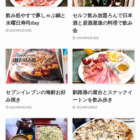
飲み処やすで豚しゃぶ鍋と
セルフ飲み放題ろんで日本
水曜日寿司day
酒と居酒屋達の料理で飲み
会
2023年9月19日
2023年8月19日
セブンイレブンの海鮮お好
釧路港の屋台とスナックイ
み焼き
ートンを飲み歩き
2023年8月19日
2023年5月8日