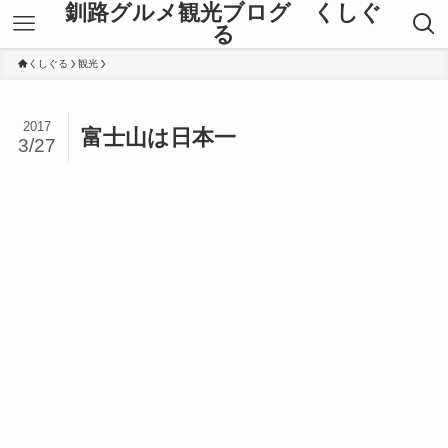
釧路グルメ観光ブログ くしぐ
る
くしぐる
観光
2017
富士山は日本一
3/27