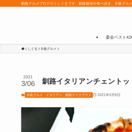
釧路グルメブログのくしぐるです。釧路観光や食べ歩き、Ｂ級グル
宴会ベスト42
くしぐる
Ｂ級グルメ
2021
釧路イタリアンチェントット
3/06
2021年3月6日
Ｂ級グルメ
イタリアン
釧路テイクアウト