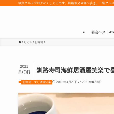
釧路グルメブログのくしぐるです。釧路観光や食べ歩き、Ｂ級グル
宴会ベスト42
くしぐる
お寿司
2021
釧路寿司海鮮居酒屋笑楽で
8/08
2018年4月21日
2021年8月8日
お寿司
すし酒場笑楽