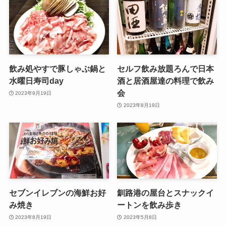
飲み処やすで豚しゃぶ鍋と
セルフ飲み放題ろんで日本
水曜日寿司day
酒と居酒屋達の料理で飲み
会
2023年9月19日
2023年8月19日
セブンイレブンの海鮮お好
釧路港の屋台とスナックイ
み焼き
ートンを飲み歩き
2023年8月19日
2023年5月8日