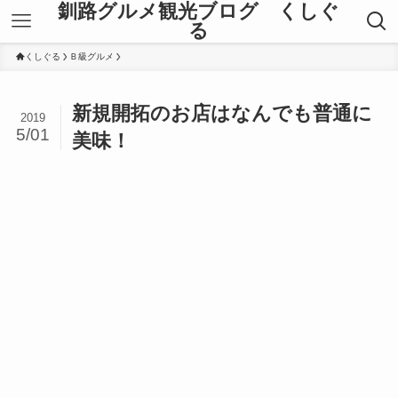
釧路グルメ観光ブログ くしぐ
る
くしぐる
Ｂ級グルメ
新規開拓のお店はなんでも普通に
2019
5/01
美味！