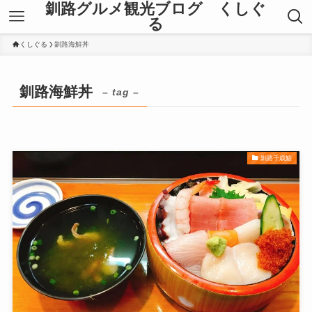
釧路グルメ観光ブログ くしぐ
る
くしぐる
釧路海鮮丼
釧路海鮮丼
– tag –
釧路千歳鮨