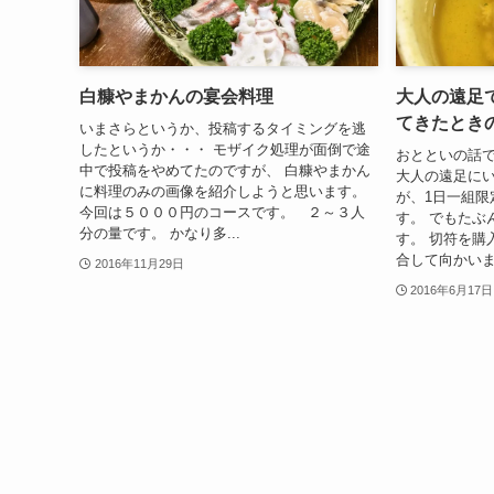
白糠やまかんの宴会料理
大人の遠足
てきたとき
いまさらというか、投稿するタイミングを逃
したというか・・・ モザイク処理が面倒で途
おとといの話で
中で投稿をやめてたのですが、 白糠やまかん
大人の遠足にい
に料理のみの画像を紹介しようと思います。
が、1日一組限
今回は５０００円のコースです。 ２～３人
す。 でもたぶ
分の量です。 かなり多...
す。 切符を購
合して向かいま
2016年11月29日
2016年6月17日