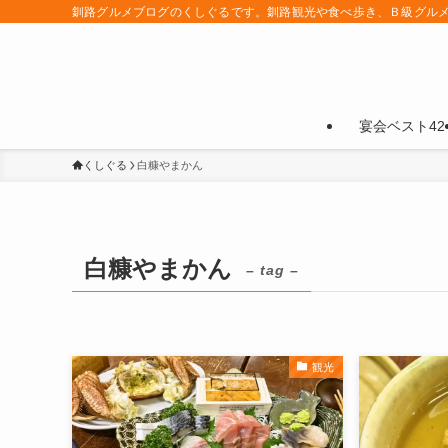
釧路グルメブログのくしぐるです。釧路観光や食べ歩き、Ｂ級グル
宴会ベスト42
くしぐる
白糠やまかん
白糠やまかん
– tag –
観光