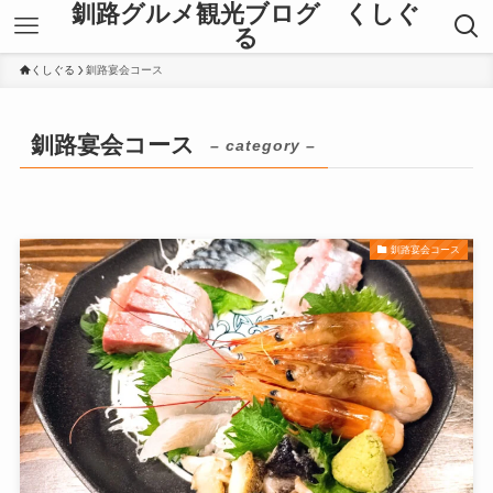
釧路グルメ観光ブログ くしぐ
る
くしぐる
釧路宴会コース
釧路宴会コース
– category –
釧路宴会コース