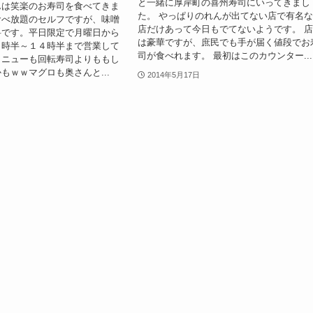
と一緒に厚岸町の喜州寿司にいってきまし
んは笑楽のお寿司を食べてきま
た。 やっぱりのれんが出てない店で有名
食べ放題のセルフですが、味噌
店だけあって今日もでてないようです。 
料です。平日限定で月曜日から
は豪華ですが、庶民でも手が届く値段でお
１時半～１４時半まで営業して
司が食べれます。 最初はこのカウンター...
メニューも回転寿司よりももし
もｗｗマグロも奥さんと...
2014年5月17日