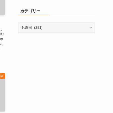
カテゴリー
し
のい
はホ
さん
。
寿司