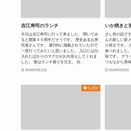
吉江寿司のランチ
いか焼きと
今日は吉江寿司に行って来ました。 聞いてみ
少し前の話です
ると開業４０周年だそうです。 歴史あるお寿
んの新しい新
司屋さんです。 週刊fitに掲載されていたので
ス焼きです。 
一度行ってみたいと思いました。 入口には仕
食べれました。
入れたばかりのマグロがお出迎えしてくれま
味です。 デラ
した。 妻はランチ握りを注文。 自...
つもながら美味し
2014年9月11日
2014年9月6日
お寿司