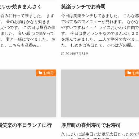
といか焼きまんさく
笑楽ランチでお寿司
呑みに行って来ました。 まず
今日は笑楽ランチしてきました。 こんな
。 昼のお酒はかなり効きま
で出てるのでメニューが見れます。 なか
んかつです。 この日は昼呑み価
やすいですね＾－＾ ライスおかわり自由
ました。 良い感じに揚がって
す。 今日は妻とランチなのでまんぷく２
。 妻と一緒に食べました。 お
を頼んでみました。 二人で半分で食べま
た。こちらも昼呑み...
た。 しめさばもほたて、かわはぎの握...
2014年7月31日
お寿司
お
場笑楽の平日ランチに行
厚岸町の喜州寿司でお寿司
久しぶりに誕生日と結婚記念日だったので