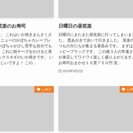
笑楽のお寿司
日曜日の昼笑楽
。 これはいか焼きまんさくさ
日曜日にまたまた昼笑楽に行ってしまいま
メニューのかぼちゃカレープレ
た。 悪あがきで歩いて行きました。 笑楽
かぼちゃが少し苦手な自分でも
つもの方たちが集まる昼呑みです。 まず
 これに粉チーズをかけると美
ッピーブラックです。 この後３人の常連
ックスネギのいか焼きです。 い
が来店してワイワイ楽しく盛り上がります
いですよ！ この...
お寿司おまかせ１０貫７５０円 安...
2014年9月2日
お寿司
お