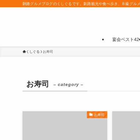
釧路グルメブログのくしぐるです。釧路観光や食べ歩き、Ｂ級グル
宴会ベスト42
くしぐる
お寿司
お寿司
– category –
お寿司