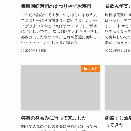
釧路回転寿司のまつりやでお寿司
昼飲み笑楽
この前の話なのですが、久しぶりに家族６人
昨日は笑楽の昼
でまつりやにお寿司を食べに行きました。や
はホッピーです
っぱりまつりやといえばサーモンです。普通
す。 これがと
においしいです。 次は釧路でとれたサバをし
格で安くなって
めさばにしたやつです。これも普通に美味し
て美味しいです
い・・・・しかししゃりが微妙な...
寿司も頂きまし
2014年8月30日
2014年8月18日
お寿司
笑楽の昼呑みに行って来ました
釧路すし酒
ってきた
釧路で人気のお店の笑楽に昼呑みに行って来