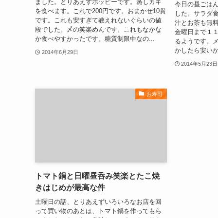
ました。とりあえずホッピーです。蒸しカキ
今日の昼ごは
を食べます。これで200円です。おまかせ10貫
した。サラダ
です。これも安すぎて教えれないぐらいの値
汁とお茶も無
段でした。〆の笑楽めんです。これもなかな
金曜日まで１
か食べやすかったです。糖質制限中なの...
るようです。
かしたら安いか
2014年6月29日
2014年5月23日
お寿司
トマト鍋と日曜昼呑み笑楽とたこ焼
きはじめが最高な件
土曜日の話、とりあえずいろいろなお店を回
って買い物のあとは、トマト鍋を作ってもら